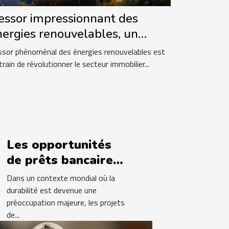
'essor impressionnant des
nergies renouvelables, un
ouveau marché immobilier
ssor phénoménal des énergies renouvelables est
train de révolutionner le secteur immobilier...
Les opportunités
de prêts bancaires
pour les projets de
Dans un contexte mondial où la
développement
durabilité est devenue une
préoccupation majeure, les projets
durable
de...