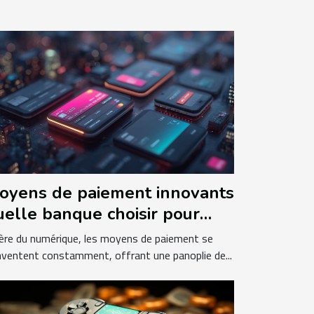
oyens de paiement innovants
uelle banque choisir pour
ne expérience utilisateur
'ère du numérique, les moyens de paiement se
ptimale
nventent constamment, offrant une panoplie de...