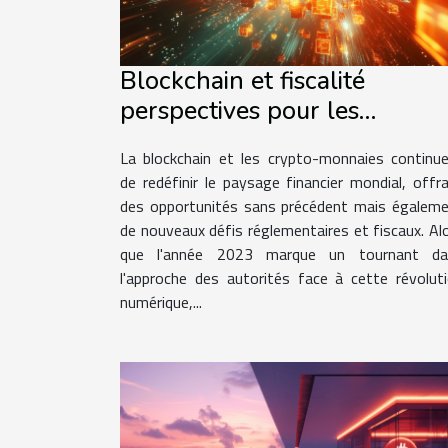
Blockchain et fiscalité
perspectives pour les
investisseurs en crypto-
La blockchain et les crypto-monnaies continu
monnaies face aux régulatio
de redéfinir le paysage financier mondial, offr
en 2023
des opportunités sans précédent mais égalem
de nouveaux défis réglementaires et fiscaux. Al
que l'année 2023 marque un tournant da
l'approche des autorités face à cette révolut
numérique,...