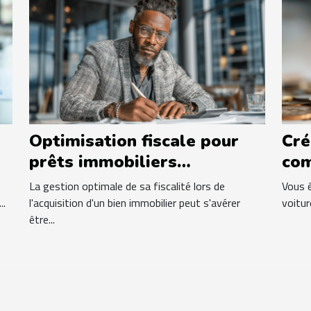
Optimisation fiscale pour
Cré
prêts immobiliers
com
avantages et stratégies
mei
La gestion optimale de sa fiscalité lors de
Vous ê
méconnues
..
l'acquisition d'un bien immobilier peut s'avérer
voitur
être...