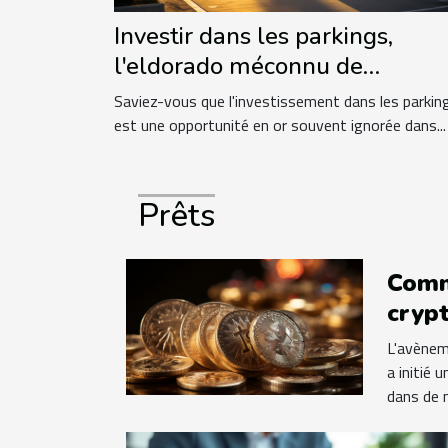
Investir dans les parkings,
l'eldorado méconnu de
l'immobilier
Saviez-vous que l'investissement dans les parkin
est une opportunité en or souvent ignorée dans...
Prêts
Comm
cryp
tran
L'avènem
le m
a initié 
dans de 
pers