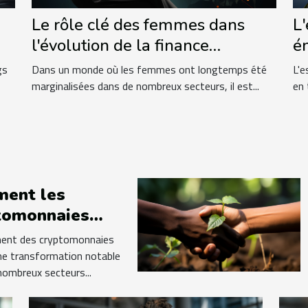
Le rôle clé des femmes dans
L
l'évolution de la finance
é
mondiale
n
gs
Dans un monde où les femmes ont longtemps été
L'e
marginalisées dans de nombreux secteurs, il est...
en 
ent les
tomonnaies
sforment-elles
ent des cryptomonnaies
arché des prêts
une transformation notable
nombreux secteurs...
onnels ?