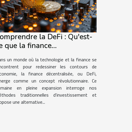
omprendre la DeFi : Qu'est-
e que la finance
écentralisée et comment
ns un monde où la technologie et la finance se
eut-elle transformer les
ncontrent pour redessiner les contours de
nvestissements ?
économie, la finance décentralisée, ou DeFi,
erge comme un concept révolutionnaire. Ce
omaine en pleine expansion interroge nos
thodes traditionnelles d'investissement et
opose une alternative...