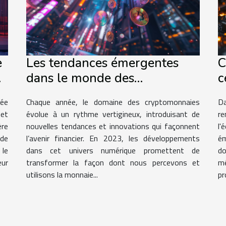
e
Les tendances émergentes
C
dans le monde des
c
cryptomonnaies en 2023
d
lée
Chaque année, le domaine des cryptomonnaies
Da
p
 et
évolue à un rythme vertigineux, introduisant de
re
i
re
nouvelles tendances et innovations qui façonnent
l'
 de
l’avenir financier. En 2023, les développements
ém
le
dans cet univers numérique promettent de
d
eur
transformer la façon dont nous percevons et
mé
utilisons la monnaie...
pr