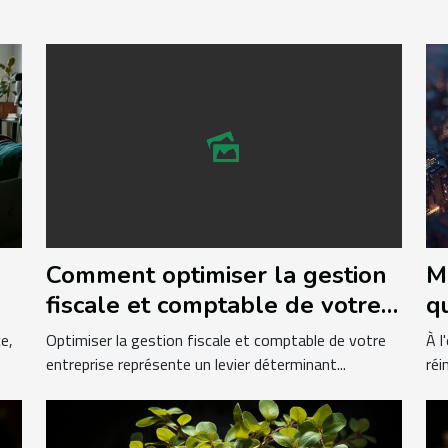
Comment optimiser la gestion
M
fiscale et comptable de votre
q
e
entreprise ?
u
e,
Optimiser la gestion fiscale et comptable de votre
À l
o
entreprise représente un levier déterminant...
réi