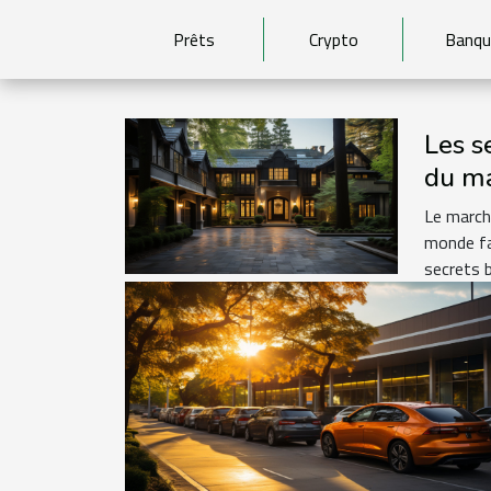
Prêts
Crypto
Banqu
Les s
du ma
de lu
Le march
monde fa
secrets b