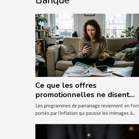
Banque
Ce que les offres
promotionnelles ne disent
jamais sur les programmes d
Les programmes de parrainage reviennent en forc
parrainage
portés par l’inflation qui pousse les ménages à...