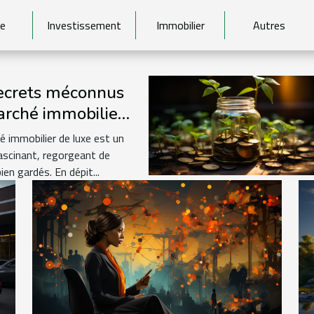
e
Investissement
Immobilier
Autres
ecrets méconnus
rché immobilier
xe
é immobilier de luxe est un
scinant, regorgeant de
ien gardés. En dépit...