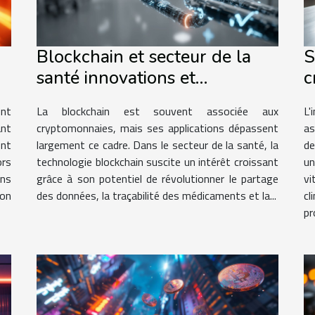
Blockchain et secteur de la
S
santé innovations et
c
applications potentielles
m
ent
La blockchain est souvent associée aux
L'
ns
à
ant
cryptomonnaies, mais ses applications dépassent
as
ent
largement ce cadre. Dans le secteur de la santé, la
de
ors
technologie blockchain suscite un intérêt croissant
un
ns
grâce à son potentiel de révolutionner le partage
vi
ion
des données, la traçabilité des médicaments et la...
c
pr