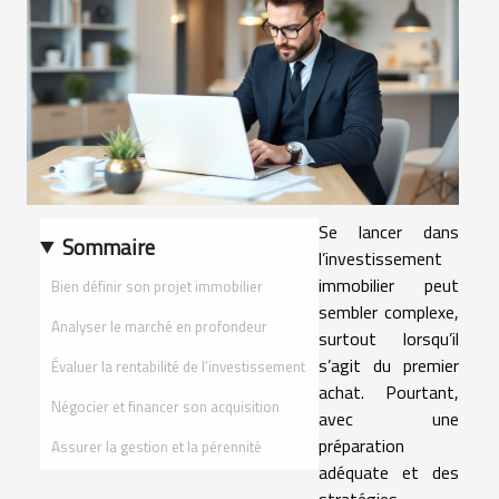
Se lancer dans
Sommaire
l’investissement
immobilier peut
Bien définir son projet immobilier
sembler complexe,
Analyser le marché en profondeur
surtout lorsqu’il
s’agit du premier
Évaluer la rentabilité de l’investissement
achat. Pourtant,
Négocier et financer son acquisition
avec une
préparation
Assurer la gestion et la pérennité
adéquate et des
stratégies