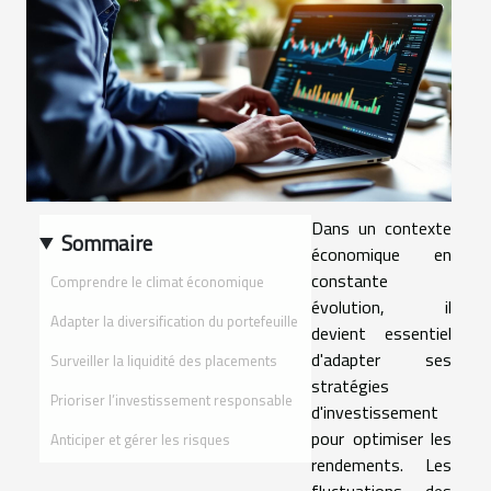
Dans un contexte
Sommaire
économique en
constante
Comprendre le climat économique
évolution, il
Adapter la diversification du portefeuille
devient essentiel
d'adapter ses
Surveiller la liquidité des placements
stratégies
Prioriser l’investissement responsable
d'investissement
pour optimiser les
Anticiper et gérer les risques
rendements. Les
fluctuations des