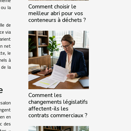
s même
Comment choisir le
 ou la
meilleur abri pour vos
conteneurs à déchets ?
lle de
ce via
arient
un net
te, le
nels à
 de la
e
Comment les
changements législatifs
 salon
affectent-ils les
angent
contrats commerciaux ?
ien en
ec des
ites «