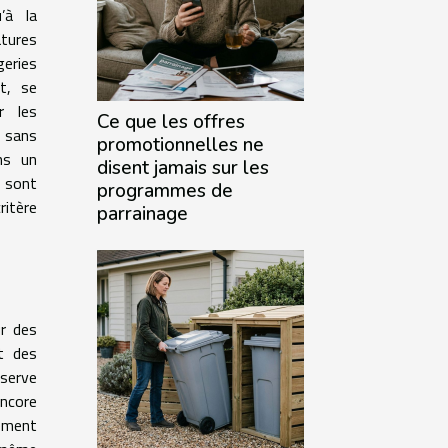
’à la
tures
eries
ut, se
r les
Ce que les offres
 sans
promotionnelles ne
ans un
disent jamais sur les
 sont
programmes de
itère
parrainage
ur des
t des
bserve
encore
lement