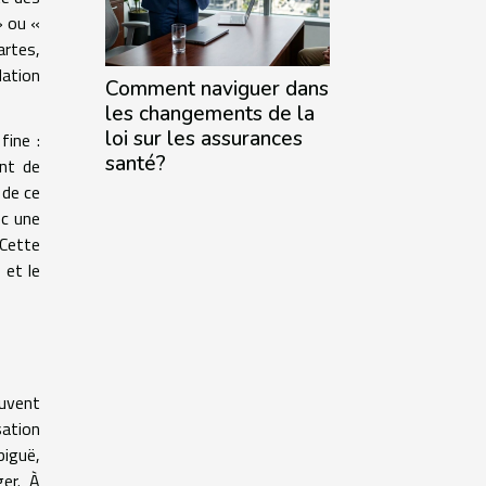
» ou «
artes,
dation
Comment naviguer dans
les changements de la
loi sur les assurances
fine :
santé?
ant de
 de ce
ec une
 Cette
 et le
ouvent
sation
biguë,
ger. À