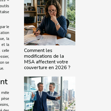
outils
talise
par le
tation
ue, la
 et la
 celle
Comment les
modifications de la
ssier,
MSA affectent votre
ion se
couverture en 2026 ?
ue.
ent
r mêle
e pèse
isins,
té des