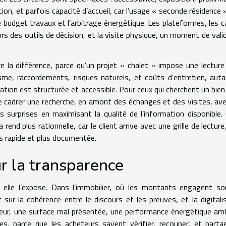
tion, et parfois capacité d’accueil, car l’usage « seconde résidence 
e budget travaux et l’arbitrage énergétique. Les plateformes, les c
rs des outils de décision, et la visite physique, un moment de vali
ire la différence, parce qu’un projet « chalet » impose une lecture 
me, raccordements, risques naturels, et coûts d’entretien, aut
tion est structurée et accessible. Pour ceux qui cherchent un bien
e cadrer une recherche, en amont des échanges et des visites, av
s surprises en maximisant la qualité de l’information disponible.
rend plus rationnelle, car le client arrive avec une grille de lecture,
s rapide et plus documentée.
ur la transparence
 elle l’expose. Dans l’immobilier, où les montants engagent s
t sur la cohérence entre le discours et les preuves, et la digitali
tteur, une surface mal présentée, une performance énergétique am
tes, parce que les acheteurs savent vérifier, recouper, et parta