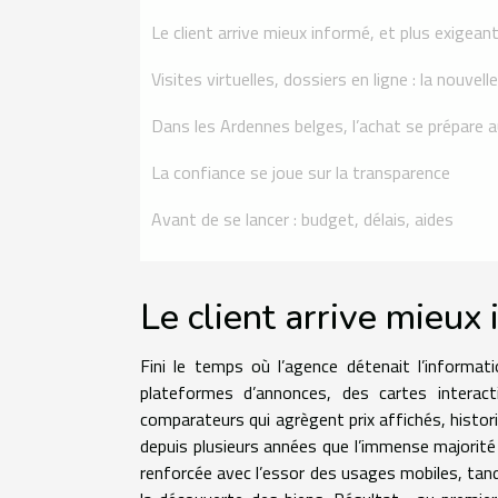
Le client arrive mieux informé, et plus exigean
Visites virtuelles, dossiers en ligne : la nouvel
Dans les Ardennes belges, l’achat se prépare
La confiance se joue sur la transparence
Avant de se lancer : budget, délais, aides
Le client arrive mieux 
Fini le temps où l’agence détenait l’informati
plateformes d’annonces, des cartes interact
comparateurs qui agrègent prix affichés, histo
depuis plusieurs années que l’immense majorité 
renforcée avec l’essor des usages mobiles, tand