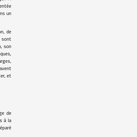
mentée
ans un
on, de
e sont
n, son
iques,
arges,
savent
er, et
rge de
s à la
réparé