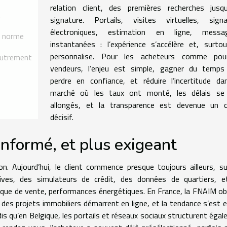
relation client, des premières recherches jusqu
t
signature. Portails, visites virtuelles, signa
électroniques, estimation en ligne, messag
le norme
instantanées : l’expérience s’accélère et, surto
personnalise. Pour les acheteurs comme pou
 autrement
vendeurs, l’enjeu est simple, gagner du temps
perdre en confiance, et réduire l’incertitude d
marché où les taux ont monté, les délais se
allongés, et la transparence est devenue un cr
décisif.
informé, et plus exigeant
on. Aujourd’hui, le client commence presque toujours ailleurs, s
ives, des simulateurs de crédit, des données de quartiers, e
rique de vente, performances énergétiques. En France, la FNAIM o
des projets immobiliers démarrent en ligne, et la tendance s’est 
is qu’en Belgique, les portails et réseaux sociaux structurent éga