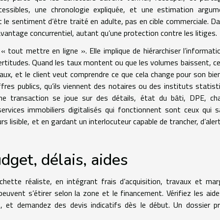
ccessibles, une chronologie expliquée, et une estimation argu
nt le sentiment d’être traité en adulte, pas en cible commerciale. D
antage concurrentiel, autant qu’une protection contre les litiges.
« tout mettre en ligne ». Elle implique de hiérarchiser l’informati
incertitudes. Quand les taux montent ou que les volumes baissent, c
ux, et le client veut comprendre ce que cela change pour son bie
fres publics, qu’ils viennent des notaires ou des instituts statist
ne transaction se joue sur des détails, état du bâti, DPE, ch
services immobiliers digitalisés qui fonctionnent sont ceux qui 
rs lisible, et en gardant un interlocuteur capable de trancher, d’alert
dget, délais, aides
chette réaliste, en intégrant frais d’acquisition, travaux et ma
 peuvent s’étirer selon la zone et le financement. Vérifiez les aide
t, et demandez des devis indicatifs dès le début. Un dossier p