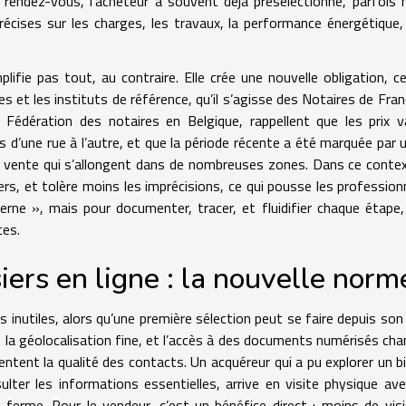
r rendez-vous, l’acheteur a souvent déjà présélectionné, parfoi
récises sur les charges, les travaux, la performance énergétique,
fie pas tout, au contraire. Elle crée une nouvelle obligation, ce
es et les instituts de référence, qu’il s’agisse des Notaires de Fran
a Fédération des notaires en Belgique, rappellent que les prix v
s d’une rue à l’autre, et que la période récente a été marquée par 
 vente qui s’allongent dans de nombreuses zones. Dans ce contex
rs, et tolère moins les imprécisions, ce qui pousse les profession
erne », mais pour documenter, tracer, et fluidifier chaque étape,
ces.
siers en ligne : la nouvelle norm
s inutiles, alors qu’une première sélection peut se faire depuis son
és, la géolocalisation fine, et l’accès à des documents numérisés ch
mentent la qualité des contacts. Un acquéreur qui a pu explorer un b
ulter les informations essentielles, arrive en visite physique av
 ferme. Pour le vendeur, c’est un bénéfice direct : moins de vis