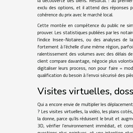
la découverte des biens. Résultat : au premie
exclu des options, et il attend des réponses p
cohérence du prix avec le marché local.
Cette montée en compétence du public ne simpli
prouver. Les statistiques publiées par les notair
l’indice Insee-Notaires, ou des analyses de l
fortement à l’échelle d’une même région, parfoi
ralentissement des volumes avec des délais de
client compare davantage, négocie plus volontie
digitaliser leurs process, non pour faire « mod
qualification du besoin à l’envoi sécurisé des piè
Visites virtuelles, dos
Qui a encore envie de multiplier les déplacement
? Les visites virtuelles, la vidéo, les plans cot
la donne, parce qu’ils réduisent le bruit et aug
3D, vérifier l’environnement immédiat, et cons
questions plus pointues, et une intention plus