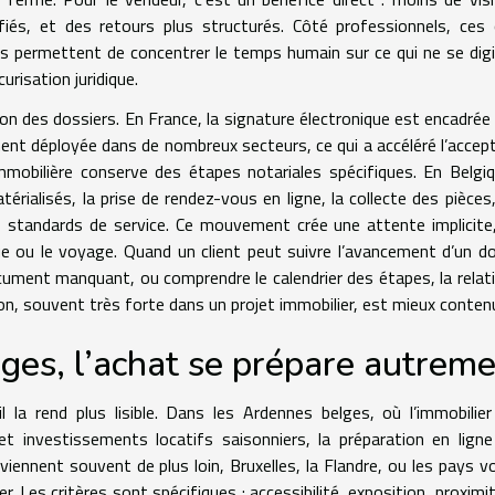
iés, et des retours plus structurés. Côté professionnels, ces 
 ils permettent de concentrer le temps humain sur ce qui ne se digi
curisation juridique.
ion des dossiers. En France, la signature électronique est encadrée 
nt déployée dans de nombreux secteurs, ce qui a accéléré l’accep
mobilière conserve des étapes notariales spécifiques. En Belgiq
ialisés, la prise de rendez-vous en ligne, la collecte des pièces,
 standards de service. Ce mouvement crée une attente implicite,
e ou le voyage. Quand un client peut suivre l’avancement d’un do
ument manquant, ou comprendre le calendrier des étapes, la relat
tion, souvent très forte dans un projet immobilier, est mieux conten
ges, l’achat se prépare autrem
la rend plus lisible. Dans les Ardennes belges, où l’immobilie
et investissements locatifs saisonniers, la préparation en lign
viennent souvent de plus loin, Bruxelles, la Flandre, ou les pays vo
. Les critères sont spécifiques : accessibilité, exposition, proximi