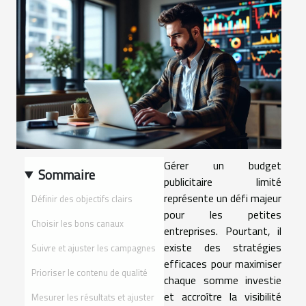
Gérer un budget
Sommaire
publicitaire limité
représente un défi majeur
Définir des objectifs clairs
pour les petites
Choisir les bons canaux
entreprises. Pourtant, il
existe des stratégies
Suivre et ajuster les campagnes
efficaces pour maximiser
Prioriser le contenu de qualité
chaque somme investie
et accroître la visibilité
Mesurer les résultats et ajuster