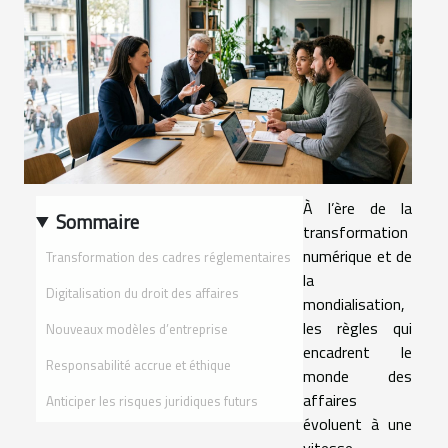
À l’ère de la
Sommaire
transformation
numérique et de
Transformation des cadres réglementaires
la
Digitalisation du droit des affaires
mondialisation,
les règles qui
Nouveaux modèles d’entreprise
encadrent le
Responsabilité accrue et éthique
monde des
affaires
Anticiper les risques juridiques futurs
évoluent à une
vitesse