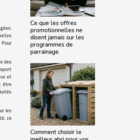
Ce que les offres
âgées.
promotionnelles ne
portes
disent jamais sur les
. Pour
programmes de
parrainage
ne des
 sport
ive et
t être
ivités
ur les
té, ce
Comment choisir le
meilleur abri pour vos