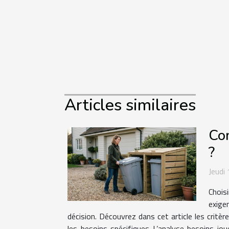
Articles similaires
Com
?
Jeudi
Chois
exige
décision. Découvrez dans cet article les critè
les besoins spécifiques L’analyse besoins jo