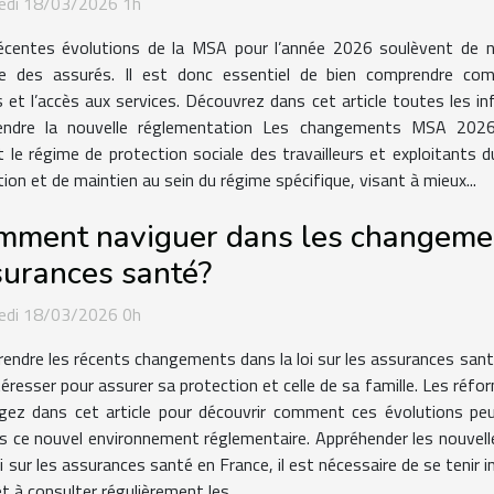
edi 18/03/2026 1h
écentes évolutions de la MSA pour l’année 2026 soulèvent de 
le des assurés. Il est donc essentiel de bien comprendre c
et l’accès aux services. Découvrez dans cet article toutes les in
endre la nouvelle réglementation Les changements MSA 2026 a
le régime de protection sociale des travailleurs et exploitants d
tion et de maintien au sein du régime spécifique, visant à mieux...
ment naviguer dans les changement
surances santé?
edi 18/03/2026 0h
endre les récents changements dans la loi sur les assurances santé
téresser pour assurer sa protection et celle de sa famille. Les réfo
ngez dans cet article pour découvrir comment ces évolutions pe
s ce nouvel environnement réglementaire. Appréhender les nouvell
sur les assurances santé en France, il est nécessaire de se tenir i
 à consulter régulièrement les...