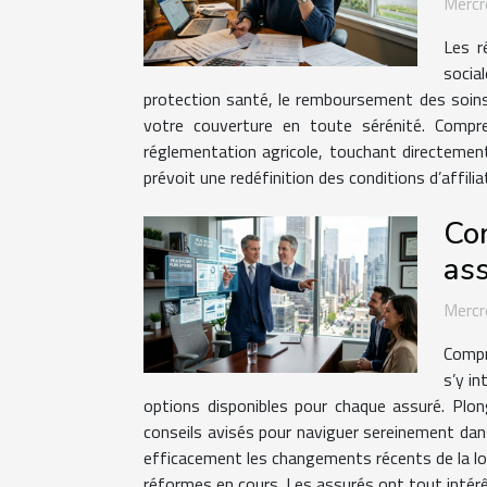
Mercr
Les r
socia
protection santé, le remboursement des soins 
votre couverture en toute sérénité. Compr
réglementation agricole, touchant directement 
prévoit une redéfinition des conditions d’affilia
Com
as
Mercr
Compr
s’y in
options disponibles pour chaque assuré. Plo
conseils avisés pour naviguer sereinement dan
efficacement les changements récents de la loi 
réformes en cours. Les assurés ont tout intérêt