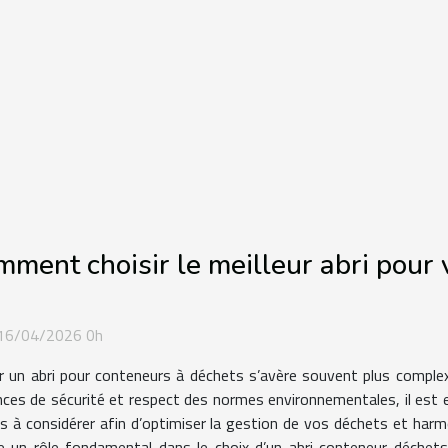
ment choisir le meilleur abri pour
 16/04/2026 0h
ir un abri pour conteneurs à déchets s’avère souvent plus complexe
nces de sécurité et respect des normes environnementales, il est e
res à considérer afin d’optimiser la gestion de vos déchets et ha
ue un rôle fondamental dans le choix d’un abri conteneur déchets