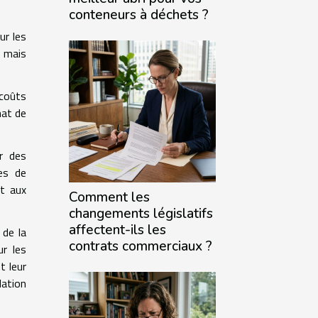
conteneurs à déchets ?
ur les
, mais
 coûts
hat de
r des
res de
et aux
Comment les
changements législatifs
affectent-ils les
 de la
contrats commerciaux ?
ur les
t leur
lation