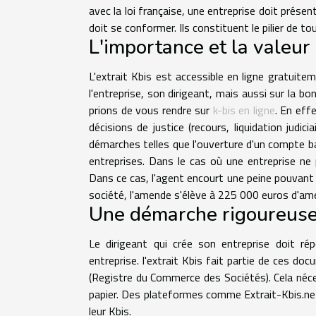
avec la loi française, une entreprise doit prés
doit se conformer. Ils constituent le pilier de t
L'importance et la valeur 
L'extrait Kbis est accessible en ligne gratuite
l'entreprise, son dirigeant, mais aussi sur la bo
prions de vous rendre sur
k-bis en ligne
. En eff
décisions de justice (recours, liquidation judi
démarches telles que l'ouverture d'un compte ba
entreprises. Dans le cas où une entreprise ne pr
Dans ce cas, l'agent encourt une peine pouvant
société, l'amende s'élève à 225 000 euros d'amen
Une démarche rigoureuse
Le dirigeant qui crée son entreprise doit r
entreprise. l'extrait Kbis fait partie de ces d
(Registre du Commerce des Sociétés). Cela néces
papier. Des plateformes comme Extrait-Kbis.net
leur Kbis.