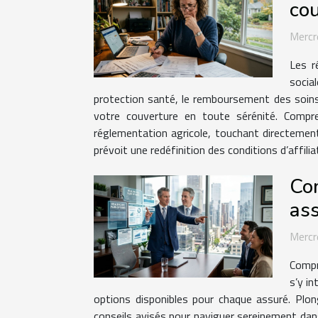
co
Mercr
Les r
socia
protection santé, le remboursement des soins 
votre couverture en toute sérénité. Compr
réglementation agricole, touchant directement 
prévoit une redéfinition des conditions d’affilia
Com
as
Mercr
Compr
s’y in
options disponibles pour chaque assuré. Plo
conseils avisés pour naviguer sereinement dan